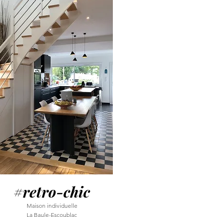
#retro-chic
Maison individuelle
La Baule-Escoublac