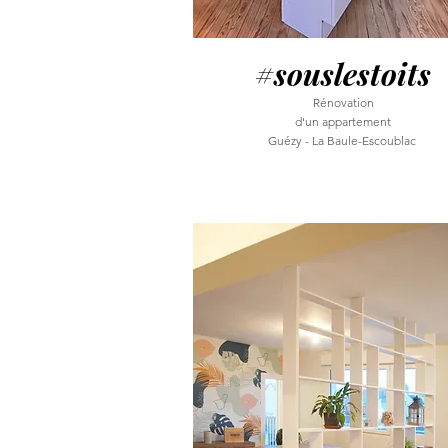
#souslestoits
Rénovation
d'un appartement
Guézy - La Baule-Escoublac