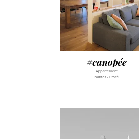
#canopée
Appartement
Nantes - Procé