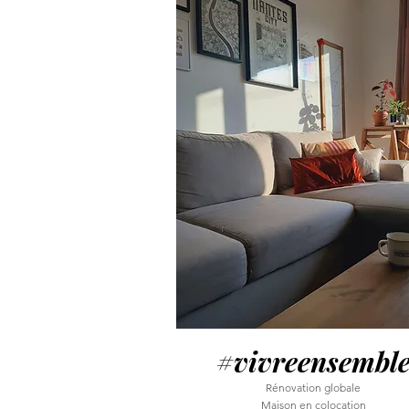
#vivreensembl
Rénovation globale
Maison en colocation